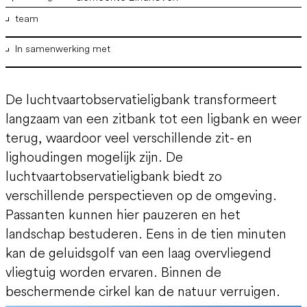
team
In samenwerking met
ir. Marco Vermeulen
,
ir. Joyce Langezaal
,
ir. Wout Kruijer
,
ir.
Bram Willemse
Verberne Projecten
Lankhorst Plastics
De luchtvaartobservatieligbank transformeert
Strukton Zuid Civiel
langzaam van een zitbank tot een ligbank en weer
terug, waardoor veel verschillende zit- en
lighoudingen mogelijk zijn. De
luchtvaartobservatieligbank biedt zo
verschillende perspectieven op de omgeving.
Passanten kunnen hier pauzeren en het
landschap bestuderen. Eens in de tien minuten
kan de geluidsgolf van een laag overvliegend
vliegtuig worden ervaren. Binnen de
beschermende cirkel kan de natuur verruigen.