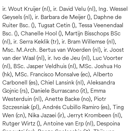
ir. Wout Kruijer (nl), ir. David Velu (nl), Ing. Wessel
Geysels (nl), ir. Barbara de Meijer (), Daphne de
Ruiter Bsc. (), Tugsat Cetin (), Tessa Veenendaal
Bsc. (), Chanelle Hool (), Martijn Bisschops BSc
(nl), ir. Serra Keklik (tr), ir. Bram Willemse (nl),
Msc. M.Arch. Bertus van Woerden (nl), ir. Joost
van der Waal (nl), ir. Ivo de Jeu (nl), Luc Voorter
(nl), BSc. Jasper Veldhuis (nl), MSc. Joshua Ho
(hk), MSc. Francisco Monsalve (ec), Alberto
Carbonell (es), Chiel Lansink (nl), Aleksandra
Gojnic (rs), Daniele Burrascano (it), Emma
Westerduin (nl), Anette Backe (no), Piotr
Szczesniak (pl), Andrés Cubillo Ramiro (es), Ting
Wen (cn), Nika Jazaei (ir), Jerryt Krombeen (nl),
Rutger Wirtz (), Antoine van Erp (nl), Despoina