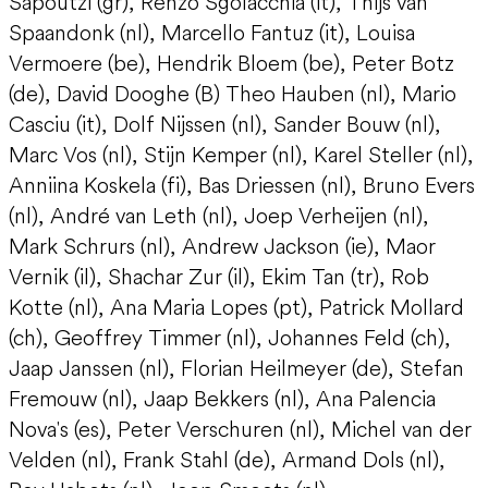
Sapoutzi (gr), Renzo Sgolacchia (it), Thijs van
Spaandonk (nl), Marcello Fantuz (it), Louisa
Vermoere (be), Hendrik Bloem (be), Peter Botz
(de), David Dooghe (B) Theo Hauben (nl), Mario
Casciu (it), Dolf Nijssen (nl), Sander Bouw (nl),
Marc Vos (nl), Stijn Kemper (nl), Karel Steller (nl),
Anniina Koskela (fi), Bas Driessen (nl), Bruno Evers
(nl), André van Leth (nl), Joep Verheijen (nl),
Mark Schrurs (nl), Andrew Jackson (ie), Maor
Vernik (il), Shachar Zur (il), Ekim Tan (tr), Rob
Kotte (nl), Ana Maria Lopes (pt), Patrick Mollard
(ch), Geoffrey Timmer (nl), Johannes Feld (ch),
Jaap Janssen (nl), Florian Heilmeyer (de), Stefan
Fremouw (nl), Jaap Bekkers (nl), Ana Palencia
Nova's (es), Peter Verschuren (nl), Michel van der
Velden (nl), Frank Stahl (de), Armand Dols (nl),