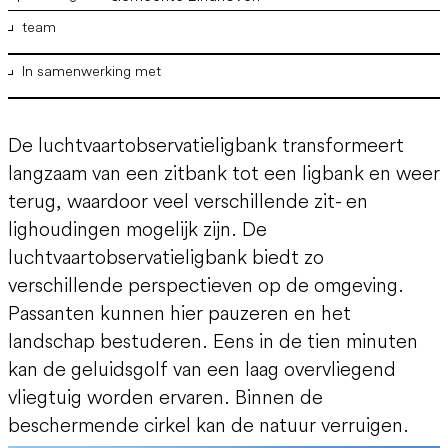
team
In samenwerking met
ir. Marco Vermeulen
,
ir. Joyce Langezaal
,
ir. Wout Kruijer
,
ir.
Bram Willemse
Verberne Projecten
Lankhorst Plastics
De luchtvaartobservatieligbank transformeert
Strukton Zuid Civiel
langzaam van een zitbank tot een ligbank en weer
terug, waardoor veel verschillende zit- en
lighoudingen mogelijk zijn. De
luchtvaartobservatieligbank biedt zo
verschillende perspectieven op de omgeving.
Passanten kunnen hier pauzeren en het
landschap bestuderen. Eens in de tien minuten
kan de geluidsgolf van een laag overvliegend
vliegtuig worden ervaren. Binnen de
beschermende cirkel kan de natuur verruigen.