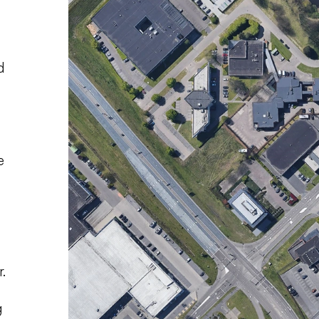
d
e
r.
g