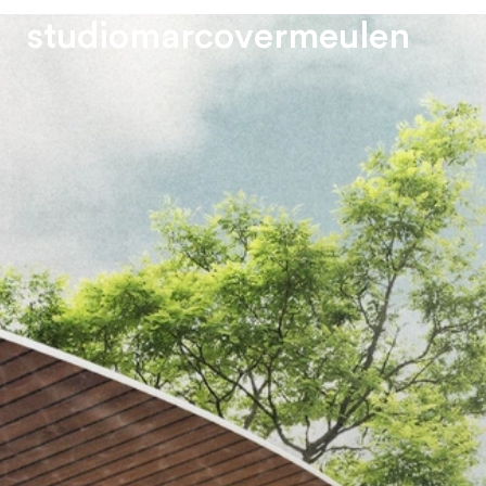
s
t
u
d
i
o
m
a
r
c
o
v
e
r
m
e
u
l
e
n