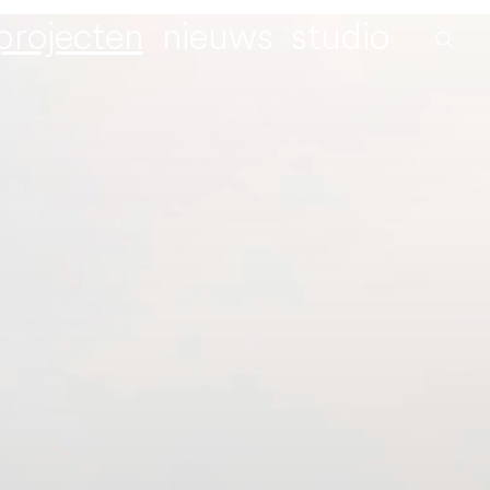
projecten
nieuws
studio