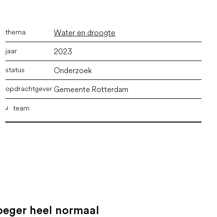
Water en droogte
2023
Onderzoek
Gemeente Rotterdam
team
ir. Marco Vermeulen
,
ir. Joyce Langezaal
,
ir. Wout
Kruijer
,
Irem Toumay Bsc.
oeger heel normaal