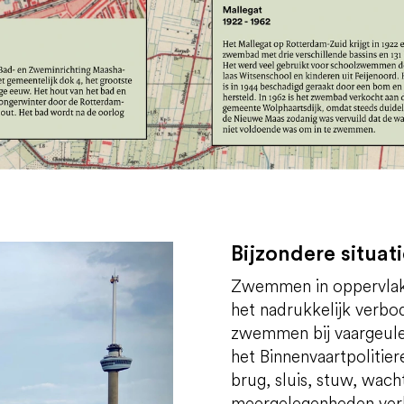
Bijzondere situat
Zwemmen in oppervlakte
het nadrukkelijk verbo
zwemmen bij vaargeulen
het Binnenvaartpoliti
brug, sluis, stuw, wach
meergelegenheden verb