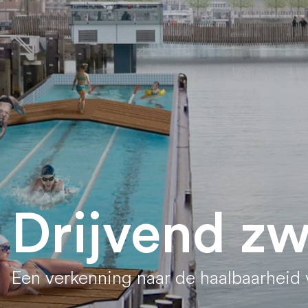
Drijvend z
Een verkenning naar de haalbaarheid