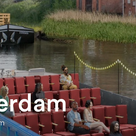
terdam
am