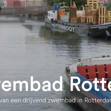
wembad Rot
 van een drijvend zwembad in Rotterd