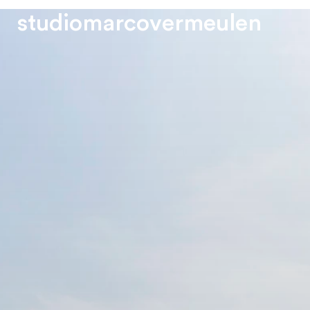
s
t
u
d
i
o
m
a
r
c
o
v
e
r
m
e
u
l
e
n