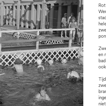
Rot
Wer
sta
hel
zwe
pon
Zwe
en 
bad
ook
Tij
zwe
bra
ing
nie