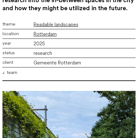
research into the in-between spaces in the city
and how they might be utilized in the future.
Readable landscapes
Rotterdam
2025
research
Gemeente Rotterdam
team
ir. Marco Vermeulen
,
ir. Wout Kruijer
,
ir. Barbara de Meijer
,
Daphne de Ruiter Bsc.