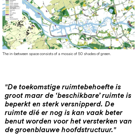
The in-between space consists of a mosaic of 50 shades of green.
"De toekomstige ruimtebehoefte is
groot maar de ‘beschikbare’ ruimte is
beperkt en sterk versnipperd. De
ruimte dié er nog is kan vaak beter
benut worden voor het versterken van
de groenblauwe hoofdstructuur."