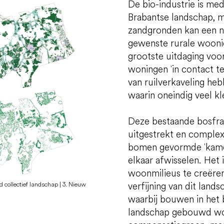
De bio-industrie is me
Brabantse landschap, m
zandgronden kan een n
gewenste rurale woonid
grootste uitdaging voo
woningen 'in contact 
van ruilverkaveling he
waarin oneindig veel kl
Deze bestaande bosfra
uitgestrekt en comple
bomen gevormde 'kamers
elkaar afwisselen. Het
woonmilieus te creëren 
verfijning van dit la
 collectief landschap | 3. Nieuw
waarbij bouwen in het b
landschap gebouwd wor