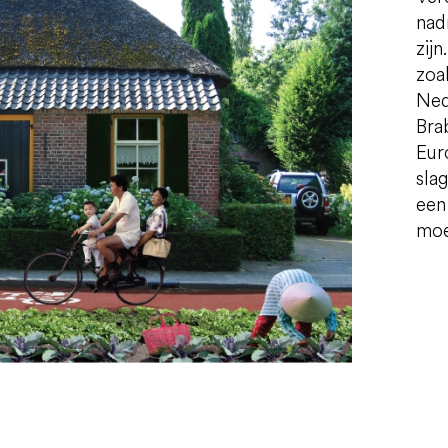
nad
zij
zoa
Ned
Bra
Eur
slag
een
moe