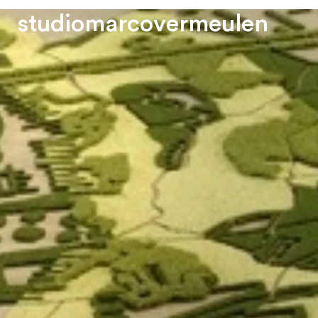
s
t
u
d
i
o
m
a
r
c
o
v
e
r
m
e
u
l
e
n