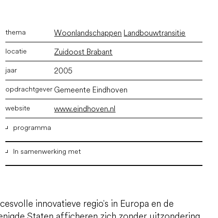
Woonlandschappen
Landbouwtransitie
Zuidoost Brabant
2005
Gemeente Eindhoven
www.eindhoven.nl
programma
In samenwerking met
Woonmileus en landschapontwikkeling
Urban Affairs
cesvolle innovatieve regio's in Europa en de
enigde Staten afficheren zich zonder uitzondering