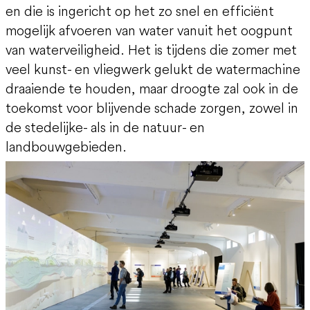
George Brugmans
en die is ingericht op het zo snel en efficiënt
Esther van Baaren
mogelijk afvoeren van water vanuit het oogpunt
Ruud Bartholomeus
van waterveiligheid. Het is tijdens die zomer met
KWR
Jelte Boeijenga
veel kunst- en vliegwerk gelukt de watermachine
Rob Bouman
draaiende te houden, maar droogte zal ook in de
Ministerie van Infrastructuur en Waterstaat
Ron Franken
toekomst voor blijvende schade zorgen, zowel in
Cees van de Guchte
de stedelijke- als in de natuur- en
Karla Niggebrugge
landbouwgebieden.
Klaasjan Raat
Roelof Stuurman
Jip Welkers
Vitens