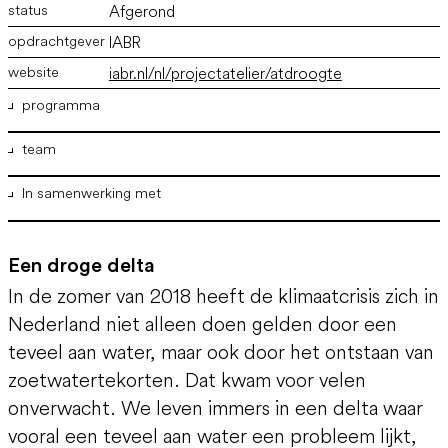
Afgerond
IABR
iabr.nl/nl/projectatelier/atdroogte
programma
team
Ontwerpend Onderzoek
In samenwerking met
ir. Marco Vermeulen
,
ir. Bram Willemse
,
ir. Joost van der Waal
Deltares
Planbureau voor de Leefomgeving
Een droge delta
Provincie Noord-Brabant
In de zomer van 2018 heeft de klimaatcrisis zich in
Tungsten Studio
Martin Grootenboer
Nederland niet alleen doen gelden door een
Sara Orfali
teveel aan water, maar ook door het ontstaan van
IABR
zoetwatertekorten. Dat kwam voor velen
Jolanda van Dinteren
Suzanne Tietema
onverwacht. We leven immers in een delta waar
Johanna Fuhler
vooral een teveel aan water een probleem lijkt,
Vivian Ammerlaan