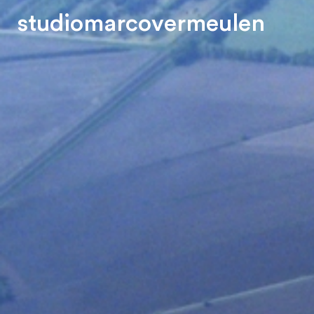
s
t
u
d
i
o
m
a
r
c
o
v
e
r
m
e
u
l
e
n