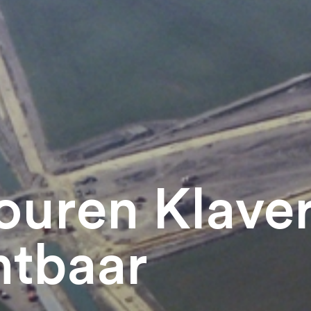
ouren Klaver
htbaar